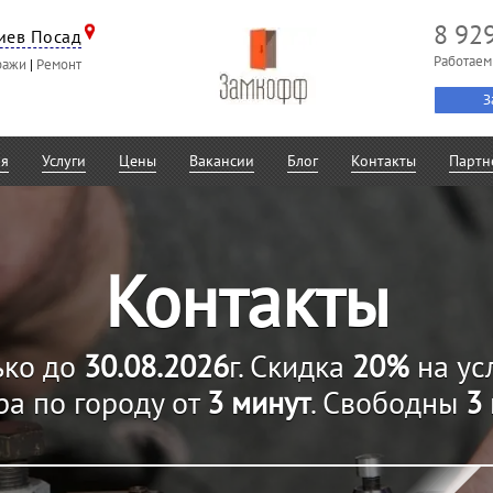
8 92
иев Посад
Работаем
ражи
|
Ремонт
З
ая
Услуги
Цены
Вакансии
Блог
Контакты
Партн
Контакты
ько до
30.08.2026
г. Скидка
20%
на усл
ра по городу от
3 минут
. Свободны
3