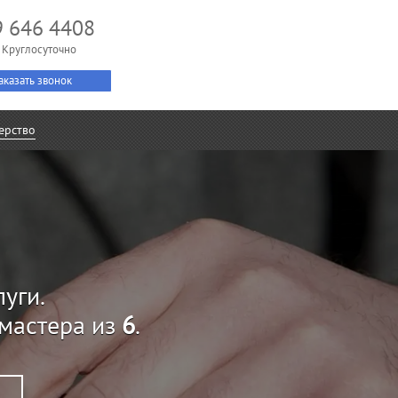
9 646 4408
 Круглосуточно
аказать звонок
ерство
уги.
мастера из
6
.