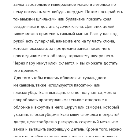
замка аэрозольное минеральное масло и легонько по
нему постучать чем-нибудь твердым. Потом постарайтесь
тоненькими шпильками или булавками прижать края
сердечника и достать кусочек ключа. Для этих целей
также можно применить сильный магнит. Если у вас под
рукой есть суперклей, нанесите его на ту часть ключа,
которая оказалась за пределами замка, после чего
присоедините ее к обломку, торчащему внутри него.
Через пару минут ключ склеится, и вы сможете достать
его целиком.
Для того чтобы извлечь обломок из сувальдного
механизма, также используются пассатижи или
плоскогубцы. Если вытащить его не получается, можно
попробовать просверлить маленькое отверстие в
обломке и вкрутить в него шуруп или саморез, который
ухватить плоскогубцами. Если ключ сломался в открытой
двери, целесообразно раскрутить секретный механизм
замка и вытащить застрявшую деталь. Кроме того, можно
отыскать трубку из меди или латуни такого внутреннего