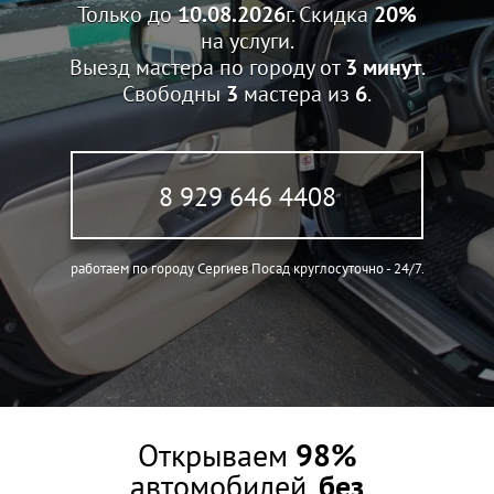
Только до
10.08.2026
г. Скидка
20%
на услуги.
Выезд мастера по городу от
3 минут
.
Свободны
3
мастера из
6
.
8 929 646 4408
работаем по городу Сергиев Посад круглосуточно - 24/7.
Открываем
98%
автомобилей,
без