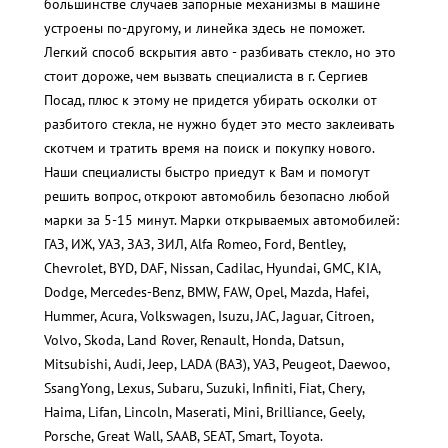
большинстве случаев запорные механизмы в машине
устроены по-другому, и линейка здесь не поможет.
Легкий способ вскрытия авто - разбивать стекло, но это
стоит дороже, чем вызвать специалиста в г. Сергиев
Посад, плюс к этому не придется убирать осколки от
разбитого стекла, не нужно будет это место заклеивать
скотчем и тратить время на поиск и покупку нового.
Наши специалисты быстро приедут к Вам и помогут
решить вопрос, откроют автомобиль безопасно любой
марки за 5-15 минут. Марки открываемых автомобилей:
ГАЗ, ИЖ, УАЗ, ЗАЗ, ЗИЛ, Alfa Romeo, Ford, Bentley,
Chevrolet, BYD, DAF, Nissan, Cadilac, Hyundai, GMC, KIA,
Dodge, Mercedes-Benz, BMW, FAW, Opel, Mazda, Hafei,
Hummer, Acura, Volkswagen, Isuzu, JAC, Jaguar, Citroen,
Volvo, Skoda, Land Rover, Renault, Honda, Datsun,
Mitsubishi, Audi, Jeep, LADA (ВАЗ), УАЗ, Peugeot, Daewoo,
SsangYong, Lexus, Subaru, Suzuki, Infiniti, Fiat, Chery,
Haima, Lifan, Lincoln, Maserati, Mini, Brilliance, Geely,
Porsche, Great Wall, SAAB, SEAT, Smart, Toyota.